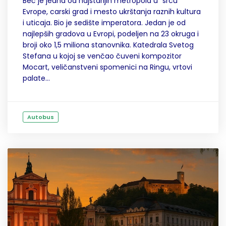
Beč je jedna od najstarijih metropola u "srcu"
Evrope, carski grad i mesto ukrštanja raznih kultura
i uticaja. Bio je sedište imperatora. Jedan je od
najlepših gradova u Evropi, podeljen na 23 okruga i
broji oko 1,5 miliona stanovnika. Katedrala Svetog
Stefana u kojoj se venčao čuveni kompozitor
Mocart, veličanstveni spomenici na Ringu, vrtovi
palate...
Autobus