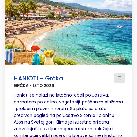
HANIOTI - Grčka
GRČKA - LETO 2026
Hanioti se nalazi na istočnoj obali poluostrva,
poznatom po obilnoj vegetaciji, peščanim plažama
i prelepim plavim morem. Sa plaže se pruža
predivan pogled na poluostrvo Sitonija i planinu
Atos na Svetoj gori. Klima je izuzetno prijatna
zahvaljujući povoljnom geografskom položaju i
kombinaciji velikih površina borove šume i kristalno