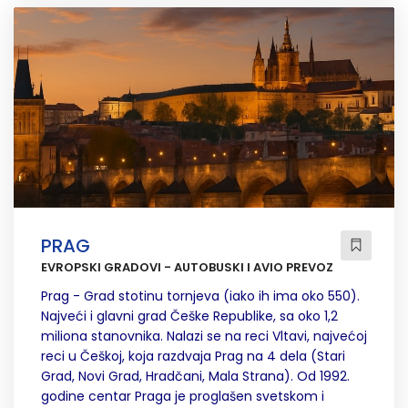
PRAG
EVROPSKI GRADOVI - AUTOBUSKI I AVIO PREVOZ
Prag - Grad stotinu tornjeva (iako ih ima oko 550).
Najveći i glavni grad Češke Republike, sa oko 1,2
miliona stanovnika. Nalazi se na reci Vltavi, najvećoj
reci u Češkoj, koja razdvaja Prag na 4 dela (Stari
Grad, Novi Grad, Hradčani, Mala Strana). Od 1992.
godine centar Praga je proglašen svetskom i