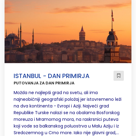
ISTANBUL - DAN PRIMIRJA
PUTOVANJA ZA DAN PRIMIRJA
Možda ne najlepši grad na svetu, ali ima
najneobičniji geografski položaj jer istovremeno leži
na dva kontinenta - Evropi i Aziji. Najveći grad
Republike Turske nalazi se na obalama Bosforskog
moreuza i Mramornog mora, na raskrsnici puteva
koji vode sa balkanskog poluostrva u Malu Aziju i iz
Sredozemnog u Crno more. Iako nije glavni grad,...