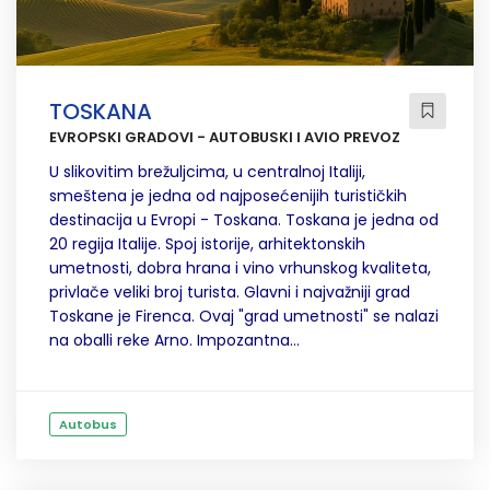
TOSKANA
EVROPSKI GRADOVI - AUTOBUSKI I AVIO PREVOZ
U slikovitim brežuljcima, u centralnoj Italiji,
smeštena je jedna od najposećenijih turističkih
destinacija u Evropi - Toskana. Toskana je jedna od
20 regija Italije. Spoj istorije, arhitektonskih
umetnosti, dobra hrana i vino vrhunskog kvaliteta,
privlače veliki broj turista. Glavni i najvažniji grad
Toskane je Firenca. Ovaj "grad umetnosti" se nalazi
na oballi reke Arno. Impozantna...
Autobus