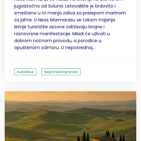
jugoistočno od Soluna. Letovalište je brdovito i
smešteno u tri manja zaliva sa prelepom marinom
za jahte. U Neos Marmarasu se tokom trajanja
letnje turističke sezone održavaju brojne i
raznovrsne manifestacije. Mladi će uživati u
dobrom noćnom provodu, a porodice u
opuštenom odmoru. U neposrednoj...
Autobus
Sopstveni prevoz