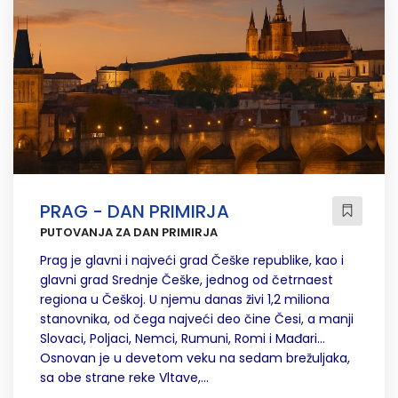
PRAG - DAN PRIMIRJA
PUTOVANJA ZA DAN PRIMIRJA
Prag je glavni i najveći grad Češke republike, kao i
glavni grad Srednje Češke, jednog od četrnaest
regiona u Češkoj. U njemu danas živi 1,2 miliona
stanovnika, od čega najveći deo čine Česi, a manji
Slovaci, Poljaci, Nemci, Rumuni, Romi i Mađari...
Osnovan je u devetom veku na sedam brežuljaka,
sa obe strane reke Vltave,...