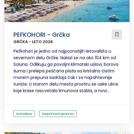
PEFKOHORI - Grčka
GRČKA - LETO 2026
Pefkohori je jedno od najpoznatijih letovališta u
severnom delu Grčke. Nalazi se na oko 104 km od
Soluna. Odlikuju ga povoljni klimatski uslovi, borova
šuma i prelepa peščana plaža sa kristalno čistim
morem prepuna sadržaja čak i za najzahtevnije
turiste. U starom delu mesta prostiru se uske ulice
koje krase rascvetala limunova stabla, a novi...
Autobus
Sopstveni prevoz