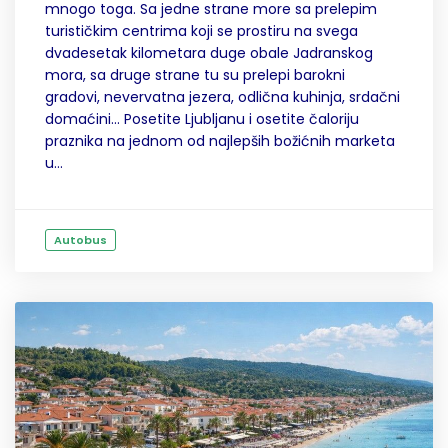
mnogo toga. Sa jedne strane more sa prelepim
turističkim centrima koji se prostiru na svega
dvadesetak kilometara duge obale Jadranskog
mora, sa druge strane tu su prelepi barokni
gradovi, nevervatna jezera, odlična kuhinja, srdačni
domaćini... Posetite Ljubljanu i osetite čaloriju
praznika na jednom od najlepših božićnih marketa
u...
Autobus