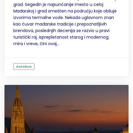
grad. Segedin je najsunčanije mesto u celoj
Mađarskoj i grad smešten na području koje obiluje
izvorima termalne vode. Nekada uglavnom znan
kao čuvar mađarske tradicije i prepoznatljivih
brendova, poslednjih decenija se razvio u pravi
turistički raj. Isprepletanost starog i modernog,
mira i vreve, čini ovaj...
Autobus