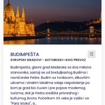
BUDIMPEŠTA
EVROPSKI GRADOVI - AUTOBUSKI I AVIO PREVOZ
Budimpešta, glavni grad Mađarske sa dva miliona
stanovnika, sastoji se od brežuljkastog Budima i
ravničarske Pešte. Budim sa tvrđavom, slikovitim
ulicama i vinskim lokalima odaje raspoloženje po
kom je grad bio čuven i pre pojave modernog
turizma, dok je Pešta središte privrednog i
kulturnog života. Početkom XX veka je važila i za
"Pariz istoka", a...