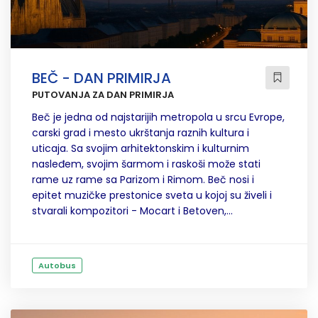
BEČ - DAN PRIMIRJA
PUTOVANJA ZA DAN PRIMIRJA
Beč je jedna od najstarijih metropola u srcu Evrope,
carski grad i mesto ukrštanja raznih kultura i
uticaja. Sa svojim arhitektonskim i kulturnim
nasleđem, svojim šarmom i raskoši može stati
rame uz rame sa Parizom i Rimom. Beč nosi i
epitet muzičke prestonice sveta u kojoj su živeli i
stvarali kompozitori - Mocart i Betoven,...
Autobus