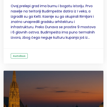
Ovaj prelepi grad ima burnu i bogatu istoriju. Prvo
naselje na teritoriji Budimpešte datira iz I veka, a
izgradili su ga Kelti. Kasnije su ga okupirali Rimljani i
znatno unapredili gradsku arhitekturu i
infrastrukturu. Preko Dunava se prostire 9 mostova
i 6 glavnih ostrva. Budimpešta ima puno termalnih
izvora, zbog čega neguje kulturu kupanja još iz...
Autobus