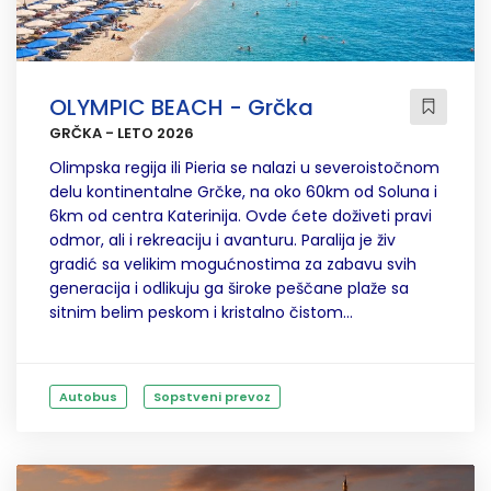
OLYMPIC BEACH - Grčka
GRČKA - LETO 2026
Olimpska regija ili Pieria se nalazi u severoistočnom
delu kontinentalne Grčke, na oko 60km od Soluna i
6km od centra Katerinija. Ovde ćete doživeti pravi
odmor, ali i rekreaciju i avanturu. Paralija je živ
gradić sa velikim mogućnostima za zabavu svih
generacija i odlikuju ga široke peščane plaže sa
sitnim belim peskom i kristalno čistom...
Autobus
Sopstveni prevoz