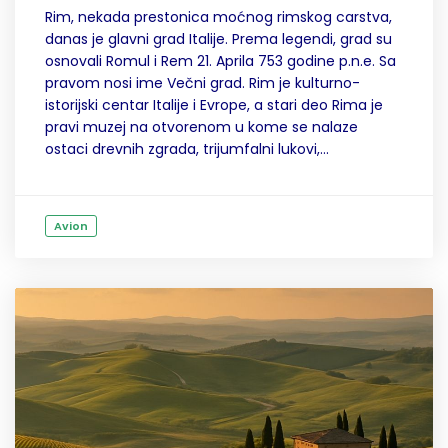
Rim, nekada prestonica moćnog rimskog carstva,
danas je glavni grad Italije. Prema legendi, grad su
osnovali Romul i Rem 21. Aprila 753 godine p.n.e. Sa
pravom nosi ime Večni grad. Rim je kulturno-
istorijski centar Italije i Evrope, a stari deo Rima je
pravi muzej na otvorenom u kome se nalaze
ostaci drevnih zgrada, trijumfalni lukovi,...
Avion