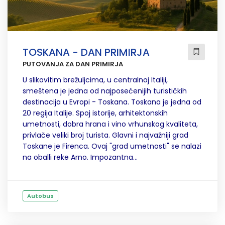
TOSKANA - DAN PRIMIRJA
PUTOVANJA ZA DAN PRIMIRJA
U slikovitim brežuljcima, u centralnoj Italiji,
smeštena je jedna od najposećenijih turističkih
destinacija u Evropi - Toskana. Toskana je jedna od
20 regija Italije. Spoj istorije, arhitektonskih
umetnosti, dobra hrana i vino vrhunskog kvaliteta,
privlače veliki broj turista. Glavni i najvažniji grad
Toskane je Firenca. Ovaj "grad umetnosti" se nalazi
na oballi reke Arno. Impozantna...
Autobus