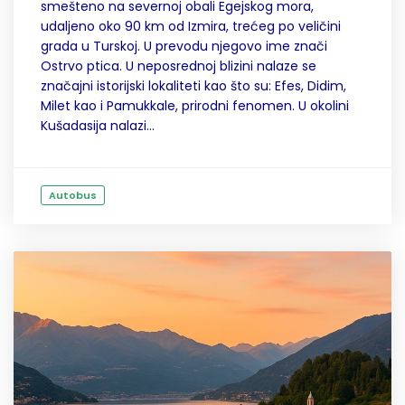
smešteno na severnoj obali Egejskog mora,
udaljeno oko 90 km od Izmira, trećeg po veličini
grada u Turskoj. U prevodu njegovo ime znači
Ostrvo ptica. U neposrednoj blizini nalaze se
značajni istorijski lokaliteti kao što su: Efes, Didim,
Milet kao i Pamukkale, prirodni fenomen. U okolini
Kušadasija nalazi...
Autobus