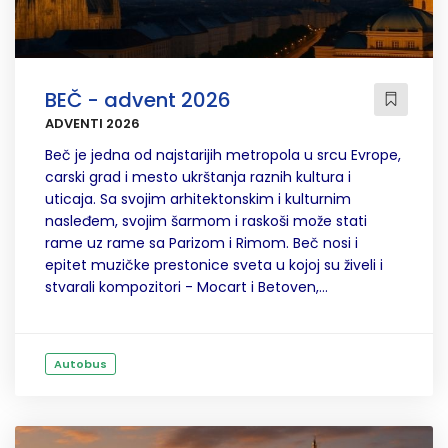
BEČ - advent 2026
ADVENTI 2026
Beč je jedna od najstarijih metropola u srcu Evrope,
carski grad i mesto ukrštanja raznih kultura i
uticaja. Sa svojim arhitektonskim i kulturnim
nasleđem, svojim šarmom i raskoši može stati
rame uz rame sa Parizom i Rimom. Beč nosi i
epitet muzičke prestonice sveta u kojoj su živeli i
stvarali kompozitori - Mocart i Betoven,...
Autobus