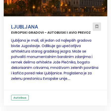
LJUBLJANA
EVROPSKI GRADOVI - AUTOBUSKI I AVIO PREVOZ
Ljubljana je mali, ali jedan od najlepših gradova
bivše Jugoslavije. Odlikuje ga upečatljiva
arhitektura starog gradskog jezgra. Može se
pohvaliti monumentalnim baroknim zdanjima i
remek delima arhitekte Jože Plečnika, bogato
dekorisanim crkvama, mnoštvom zelenih površina
i kafića pored reke Ljubljanice. Proglašena je za
zelenu prestonicu Evropske unije....
Autobus