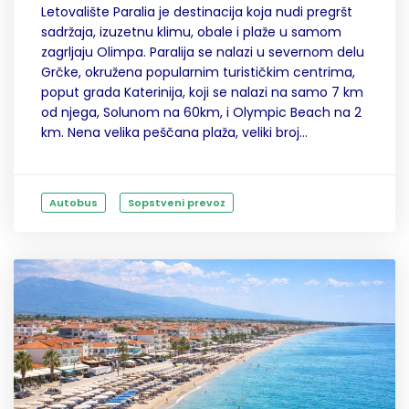
Letovalište Paralia je destinacija koja nudi pregršt
sadržaja, izuzetnu klimu, obale i plaže u samom
zagrljaju Olimpa. Paralija se nalazi u severnom delu
Grčke, okružena popularnim turističkim centrima,
poput grada Katerinija, koji se nalazi na samo 7 km
od njega, Solunom na 60km, i Olympic Beach na 2
km. Nena velika peščana plaža, veliki broj...
Autobus
Sopstveni prevoz