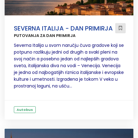
SEVERNA ITALIJA - DAN PRIMIRJA
PUTOVANJA ZA DAN PRIMIRJA
Severna Italija u svom naručju čuva gradove koji se
potpuno razlikuju jedni od drugih a svaki pleni na
svoj način a posebno jedan od najlepših gradova
sveta, italijanska diva na vodi – Venecija. Venecija
je jedna od najbogatijih riznica italijanske i evropske
kulture i umetnosti. Izgrađena je tokom V veka u
prostranoj laguni, na ušću...
Autobus