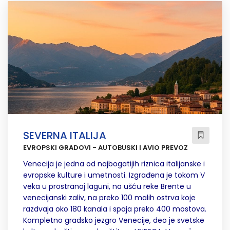
SEVERNA ITALIJA
EVROPSKI GRADOVI - AUTOBUSKI I AVIO PREVOZ
Venecija je jedna od najbogatijih riznica italijanske i
evropske kulture i umetnosti. Izgrađena je tokom V
veka u prostranoj laguni, na ušću reke Brente u
venecijanski zaliv, na preko 100 malih ostrva koje
razdvaja oko 180 kanala i spaja preko 400 mostova.
Kompletno gradsko jezgro Venecije, deo je svetske