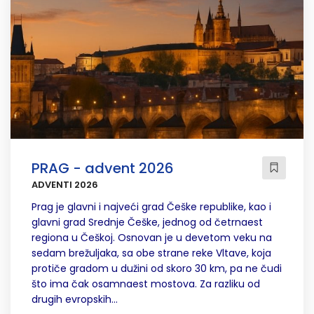
PRAG - advent 2026
ADVENTI 2026
Prag je glavni i najveći grad Češke republike, kao i
glavni grad Srednje Češke, jednog od četrnaest
regiona u Češkoj. Osnovan je u devetom veku na
sedam brežuljaka, sa obe strane reke Vltave, koja
protiče gradom u dužini od skoro 30 km, pa ne čudi
što ima čak osamnaest mostova. Za razliku od
drugih evropskih...