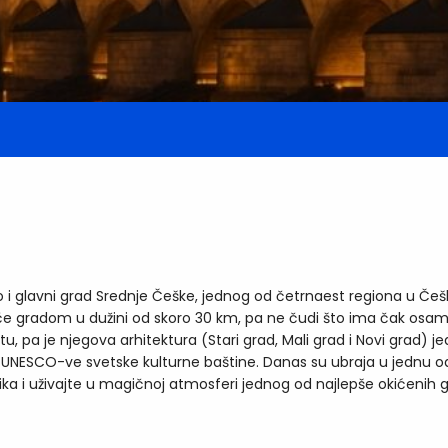
 kao i glavni grad Srednje Češke, jednog od četrnaest regiona u 
tiče gradom u dužini od skoro 30 km, pa ne čudi što ima čak osa
, pa je njegova arhitektura (Stari grad, Mali grad i Novi grad) je
eo UNESCO-ve svetske kulturne baštine. Danas su ubraja u jednu od 
ka i uživajte u magičnoj atmosferi jednog od najlepše okićenih 