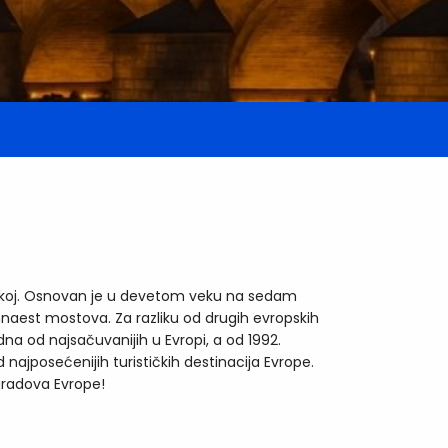
Češkoj. Osnovan je u devetom veku na sedam
mnaest mostova. Za razliku od drugih evropskih
dna od najsačuvanijih u Evropi, a od 1992.
najposećenijih turističkih destinacija Evrope.
gradova Evrope!