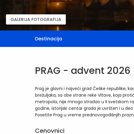
GALERIJA FOTOGRAFIJA
Destinacija
PRAG - advent 2026
Prag je glavni i najveći grad Češke republike,
brežuljaka, sa obe strane reke Vltave, koja pro
metropola, nije mnogo stradao u II svetskom ratu
godine, istorijski centar grada je uvršten i u d
Posetite Prag u vreme prednovogodišnjih prazni
Cenovnici