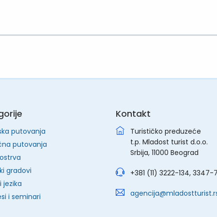
orije
Kontakt
ska putovanja
Turističko preduzeće
t.p. Mladost turist d.o.o.
čna putovanja
Srbija, 11000 Beograd
ostrva
ki gradovi
+381 (11) 3222-134, 3347-
 jezika
agencija@mladostturist.r
si i seminari