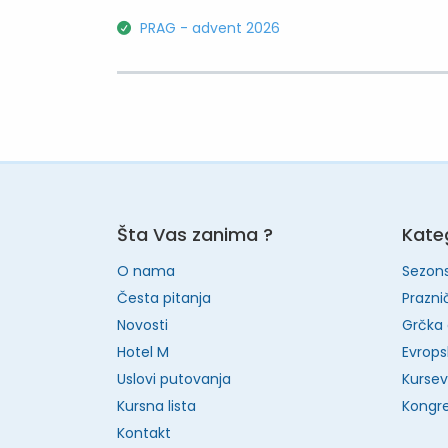
PRAG - advent 2026
Šta Vas zanima ?
Kateg
O nama
Sezon
Česta pitanja
Prazni
Novosti
Grčka 
Hotel M
Evrops
Uslovi putovanja
Kursevi
Kursna lista
Kongre
Kontakt