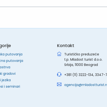
orije
Kontakt
ska putovanja
Turističko preduzeće
t.p. Mladost turist d.o.o.
čna putovanja
Srbija, 11000 Beograd
ostrva
ki gradovi
+381 (11) 3222-134, 3347-
 jezika
agencija@mladostturist.r
si i seminari