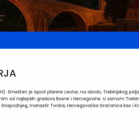
IRJA
(BiH). Smešten je ispod planine Leotar, na obodu Trebinjskog pol
nim od najlepših gradova Bosne i Hercegovine. U samom Trebinju 
a Gospodnjeg, manastir Tvrdoš, Hercegovačka Gračanica kao i Ka