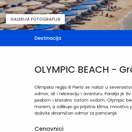
GALERIJA FOTOGRAFIJA
Destinacija
OLYMPIC BEACH - Gr
Olimpska regija ili Pieria se nalazi u severo
odmor, ali i rekreaciju i avanturu. Paralija je
peskom i kristalno čistom vodom. Olympic beac
morem, a odlikuje ga prijatna klima, mnoštvo pr
doživite dinamičan odmor za pamćenje.
Cenovnici