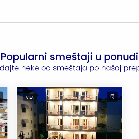
Popularni smeštaji u ponudi
dajte neke od smeštaja po našoj pre
VILA