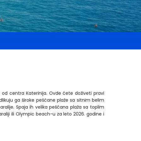
od centra Katerinija. Ovde ćete doživeti pravi
odlikuju ga široke peščane plaže sa sitnim belim
alije. Spaja ih velika peščana plaža sa toplim
aliji ili Olympic beach-u za leto 2026. godine i