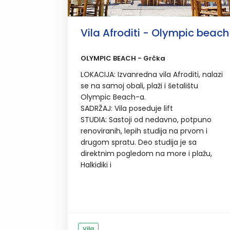
Vila Afroditi - Olympic beach
OLYMPIC BEACH - Grčka
LOKACIJA: Izvanredna vila Afroditi, nalazi
se na samoj obali, plaži i šetalištu
Olympic Beach-a.
SADRŽAJ: Vila poseduje lift
STUDIA: Sastoji od nedavno, potpuno
renoviranih, lepih studija na prvom i
drugom spratu. Deo studija je sa
direktnim pogledom na more i plažu,
Halkidiki i
Vila