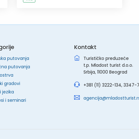
orije
Kontakt
ska putovanja
Turističko preduzeće
t.p. Mladost turist d.o.o.
čna putovanja
Srbija, 11000 Beograd
ostrva
ki gradovi
+381 (11) 3222-134, 3347-
 jezika
agencija@mladostturist.r
si i seminari