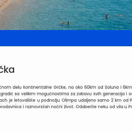
čka
istočnom delu kontinentalne Grčke, na oko 60km od Soluna i 6km 
 živ gradić sa velikim mogućnostima za zabavu svih generacija i 
h je letovalište u podnožju Olimpa udaljeno samo 2 km od Par
odavnica i raznovrstan noćni život. Odaberite neku od vila u Par