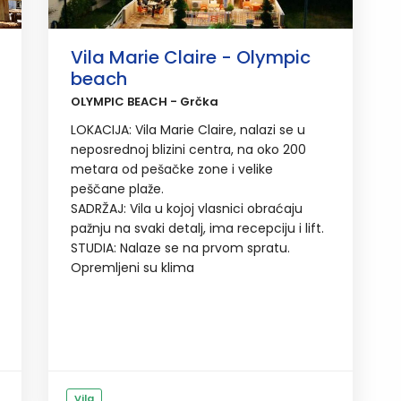
Vila Marie Claire - Olympic
beach
OLYMPIC BEACH - Grčka
LOKACIJA: Vila Marie Claire, nalazi se u
neposrednoj blizini centra, na oko 200
metara od pešačke zone i velike
peščane plaže.
SADRŽAJ: Vila u kojoj vlasnici obraćaju
pažnju na svaki detalj, ima recepciju i lift.
STUDIA: Nalaze se na prvom spratu.
Opremljeni su klima
Vila