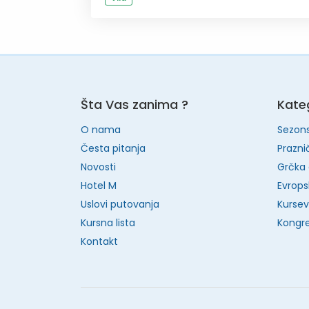
Šta Vas zanima ?
Kateg
O nama
Sezon
Česta pitanja
Prazni
Novosti
Grčka 
Hotel M
Evrops
Uslovi putovanja
Kursevi
Kursna lista
Kongre
Kontakt