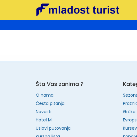
Šta Vas zanima ?
Kateg
O nama
Sezon
Česta pitanja
Prazni
Novosti
Grčka 
Hotel M
Evrops
Uslovi putovanja
Kursevi
Kursna lista
Kongre