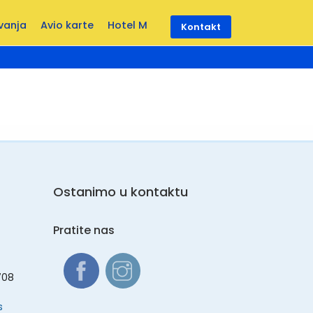
vanja
Avio karte
Hotel M
Kontakt
Ostanimo u kontaktu
Pratite nas
708
s